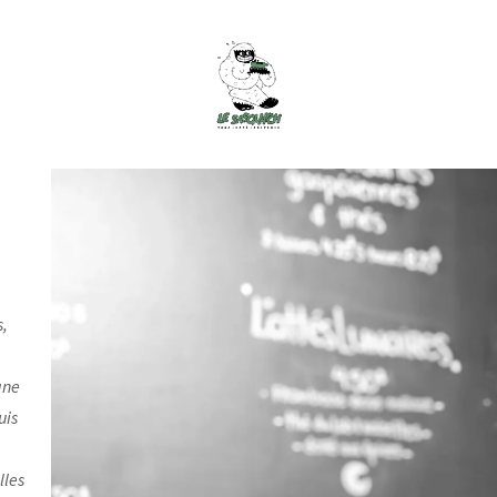
s,
ane
uis
lles