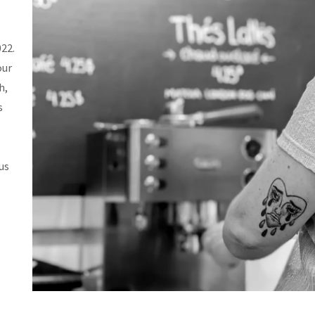
22.
our
h,
s
us